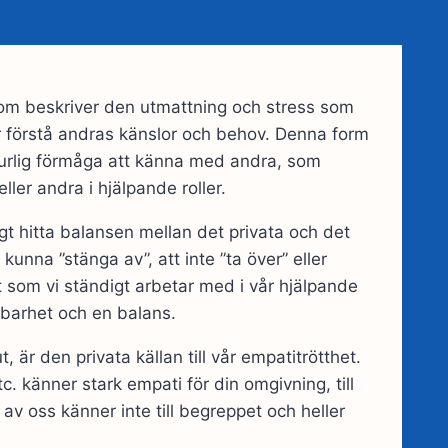
 som beskriver den utmattning och stress som
r förstå andras känslor och behov. Denna form
turlig förmåga att känna med andra, som
ler andra i hjälpande roller.
t hitta balansen mellan det privata och det
kunna ”stänga av”, att inte ”ta över” eller
t som vi ständigt arbetar med i vår hjälpande
llbarhet och en balans.
 är den privata källan till vår empatitrötthet.
tc. känner stark empati för din omgivning, till
 av oss känner inte till begreppet och heller