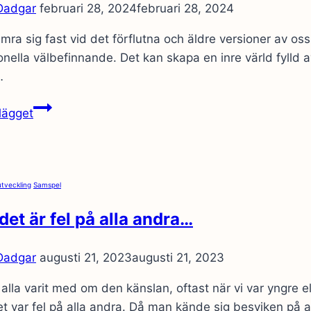
 Dadgar
februari 28, 2024
februari 28, 2024
amra sig fast vid det förflutna och äldre versioner av o
nella välbefinnande. Det kan skapa en inre värld fylld 
…
Konsten
lägget
att
förlåta
sig
själv,
utveckling
Samspel
ett
det är fel på alla andra…
steg
att
sluta
 Dadgar
augusti 21, 2023
augusti 21, 2023
fred
 alla varit med om den känslan, oftast när vi var yngre
med
t var fel på alla andra. Då man kände sig besviken på a