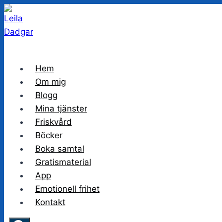
Skip
to
content
Hem
Om mig
Blogg
Mina tjänster
Friskvård
Böcker
Boka samtal
Gratismaterial
App
Emotionell frihet
Kontakt