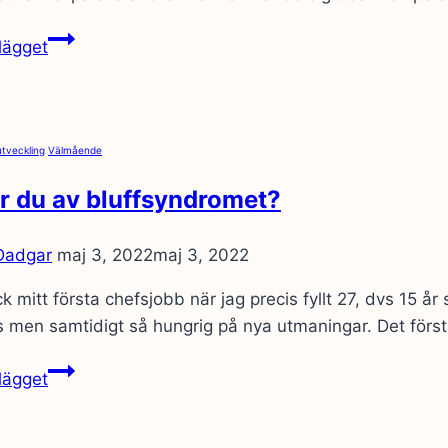
det
förflutna…
När
lägget
det
är
fel
på
utveckling
Välmående
alla
r du av bluffsyndromet?
andra…
 Dadgar
maj 3, 2022
maj 3, 2022
ck mitt första chefsjobb när jag precis fyllt 27, dvs 15 
 men samtidigt så hungrig på nya utmaningar. Det först
Lider
lägget
du
av