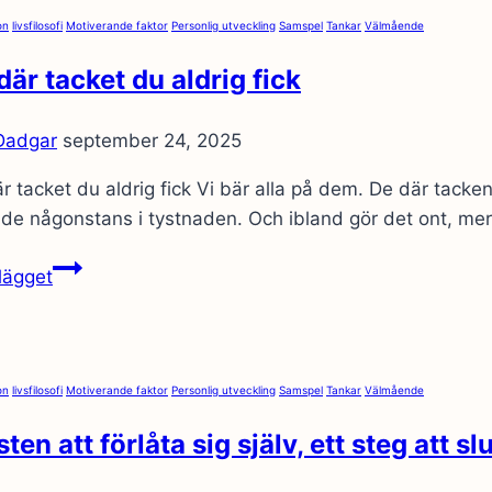
on
livsfilosofi
Motiverande faktor
Personlig utveckling
Samspel
Tankar
Välmående
där tacket du aldrig fick
 Dadgar
september 24, 2025
r tacket du aldrig fick Vi bär alla på dem. De där tac
de någonstans i tystnaden. Och ibland gör det ont, mer 
Det
lägget
där
tacket
du
aldrig
on
livsfilosofi
Motiverande faktor
Personlig utveckling
Samspel
Tankar
Välmående
fick
ten att förlåta sig själv, ett steg att s