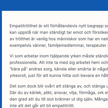
Empatitrötthet är ett förhållandevis nytt begrepp
kan uppstå när man ständigt tar emot och försöke
av trötthet är vanlig hos människor som har en na
exempelvis vänner, familjemedlemmar, terapeuter el
Vi som arbetar inom hjälpande yrken måste ständig
professionella. Att inte ta med sig arbetet hem och 
”bära på” andras sorg, känsla eller smärta är någo
yrkesroll, just för att kunna hitta och bevara en hå
Det som dock blir svårt att stänga av, och stänga ut,
Där du av kärlek, plikt, ansvar, vilja, förmåga, ork e
den grad att du till slut bränner ut dig själv. Många
inte att det går att bli empatitrött.