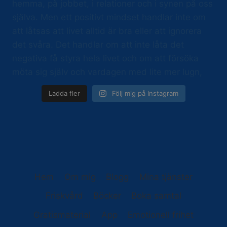
Ladda fler
Följ mig på Instagram
Hem
Om mig
Blogg
Mina tjänster
Friskvård
Böcker
Boka samtal
Gratismaterial
App
Emotionell frihet