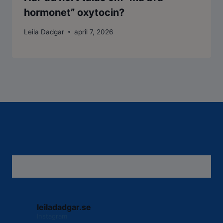
hormonet” oxytocin?
Leila Dadgar
april 7, 2026
leiladadgar.se
Instagram