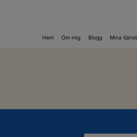
Skip
to
content
Hem
Om mig
Blogg
Mina tjänst