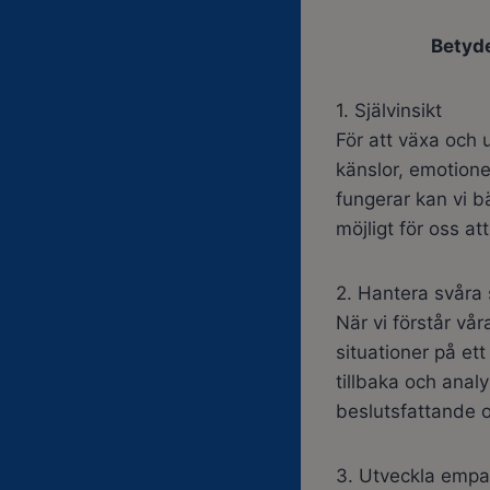
Betyde
1. Självinsikt
För att växa och 
känslor, emotione
fungerar kan vi bä
möjligt för oss att
2. Hantera svåra 
När vi förstår vår
situationer på ett
tillbaka och analy
beslutsfattande o
3. Utveckla empa