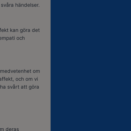
 svåra händelser.
fekt kan göra det
 empati och
ch medvetenhet om
affekt, och om vi
ha svårt att göra
om deras