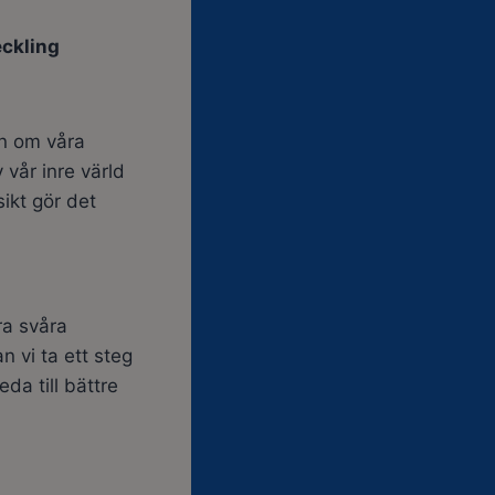
eckling
en om våra
 vår inre värld
sikt gör det
ra svåra
an vi ta ett steg
da till bättre