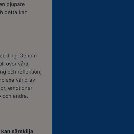
 en djupare
ch detta kan
tveckling. Genom
oll över våra
ng och reflektion,
mplexa värld av
lor, emotioner
v och andra.
kan särskilja