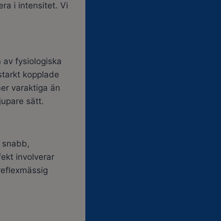
a i intensitet. Vi
 av fysiologiska
starkt kopplade
mer varaktiga än
upare sätt.
n snabb,
ekt involverar
reflexmässig