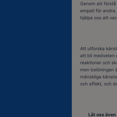
Genom att förstå
empati för andra. 
hjälpa oss att va
Att utforska käns
att bli medveten 
reaktioner och sk
men belöningen är
mänskliga känslor
och affekt, och d
Låt oss även