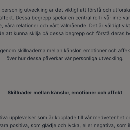
ersonlig utveckling är det viktigt att förstå och utforsk
ffekt. Dessa begrepp spelar en central roll i vår inre vä
, våra relationer och vårt välmående. Det är väldigt vikt
e att kunna skilja på dessa begrepp och förstå deras b
igenom skillnaderna mellan känslor, emotioner och affekt
över hur dessa påverkar vår personliga utveckling.
Skillnader mellan känslor, emotioner och affekt
tiva upplevelser som är kopplade till vår medvetenhet o
vara positiva, som glädje och lycka, eller negativa, som i