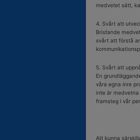
medvetet sätt, ka
4. Svårt att utvec
Bristande medvet
svårt att förstå 
kommunikationspr
5. Svårt att uppn
En grundläggande 
våra egna inre pr
inte är medvetna 
framsteg i vår pe
Att kunna särskil