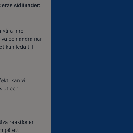
eras skillnader:
 våra inre
älva och andra när
t kan leda till
ekt, kan vi
slut och
tiva reaktioner.
m på ett