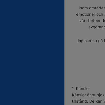
Inom området p
emotioner och a
vårt beteende
avgörand
Jag ska nu gå 
1. Känslor
Känslor är subjek
tillstånd. De kan 