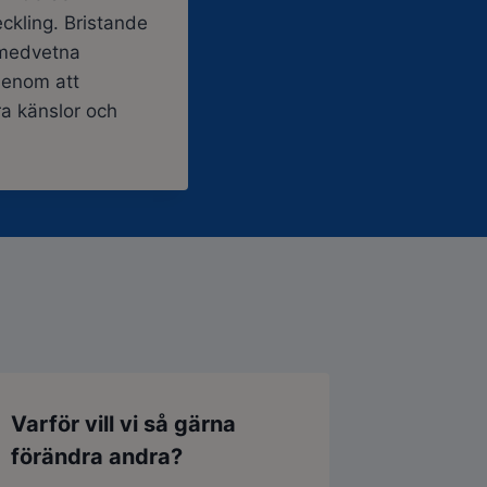
eckling. Bristande
omedvetna
 Genom att
ra känslor och
Varför vill vi så gärna
förändra andra?