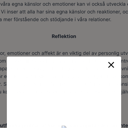
 våra egna känslor och emotioner kan vi också utveckla
Vi inser att alla har sina egna känslor och reaktioner, o
ra mer förstående och stödjande i våra relationer.
Reflektion
lor, emotioner och affekt är en viktig del av personlig u
om dessa olika aspekter av vår inre värld kan vi ta kontr
apa ett mer meningsfullt och givande liv. Det kräver övni
 en ökad självinsikt och förmåga att navigera i den ko
. Så ge dig själv tid och utrymme att utforska dina käns
u kommer att upptäcka en djupare förståelse av dig själ
 utforska problematiken som kan uppstå när man inte 