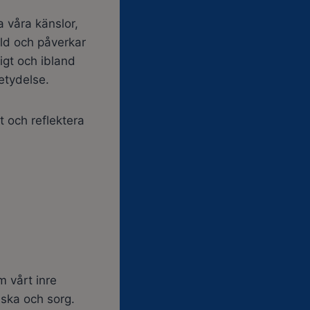
a våra känslor,
rld och påverkar
igt och ibland
etydelse.
 och reflektera
m vårt inre
lska och sorg.