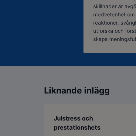
skillnader är avg
medvetenhet om 
reaktioner, svåri
utforska och förs
skapa meningsfulla
Liknande inlägg
Julstress och
prestationshets