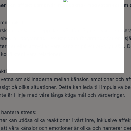
ner och affekt samt när man saknar medvetenhet om d
kommunikation:
ärskilja dessa begrepp, kan vår förmåga att kommunicera
ehov bli begränsad. Det kan vara förvirrande för oss sj
termer eller uttrycker våra känslor på ett otydligt sätt. De
onflikter i våra relationer.
ktioner:
vetna om skillnaderna mellan känslor, emotioner och aff
igt på olika situationer. Detta kan leda till impulsiva be
e är i linje med våra långsiktiga mål och värderingar.
 hantera stress:
ner kan utlösa olika reaktioner i vårt inre, inklusive affek
r att våra känslor och emotioner är olika och hanterar de