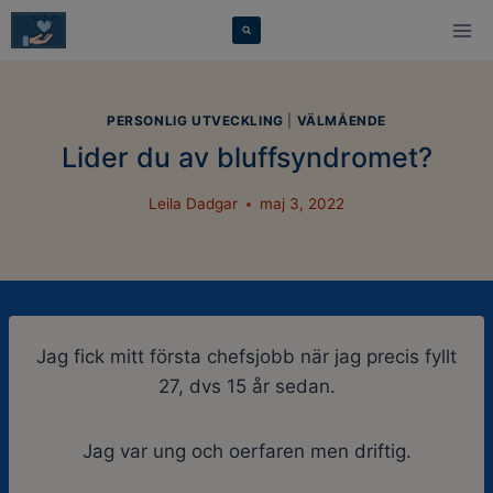
Skip
modal-check
to
content
PERSONLIG UTVECKLING
|
VÄLMÅENDE
Lider du av bluffsyndromet?
Leila Dadgar
maj 3, 2022
Jag fick mitt första chefsjobb när jag precis fyllt
27, dvs 15 år sedan.
Jag var ung och oerfaren men driftig.