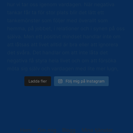
Ladda fler
Följ mig på Instagram
Hem
Om mig
Blogg
Mina tjänster