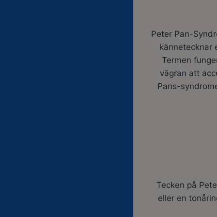
Peter Pan-Syndro
kännetecknar 
Termen funger
vägran att acc
Pans-syndromet
Tecken på Pete
eller en tonåri