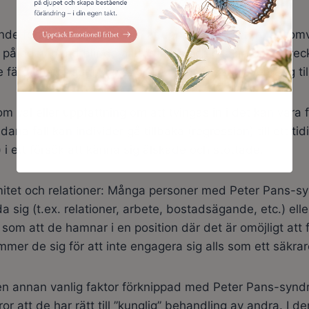
e föräldraskap där barn är uppfostrade att tro att omvä
t på egen hand blir de alltför fästa och osäkra och utvec
de färdigheter som krävs för en framgångsrik övergång till
 val eller uppfattning om att tvingas in i det kan vara
dana fall kan individer gå tillbaka (regression) till ett t
 i ett försök att känna sig älskade och stöttade.
timitet och relationer: Många personer med Peter Pans-
da sig (t.ex. relationer, arbete, bostadsägande, etc.) ell
om att de hamnar i en position där det är omöjligt att fly.
mer de sig för att inte engagera sig alls som ett säkrare
 en annan vanlig faktor förknippad med Peter Pans-syn
ror att de har rätt till ”kunglig” behandling av andra. I d