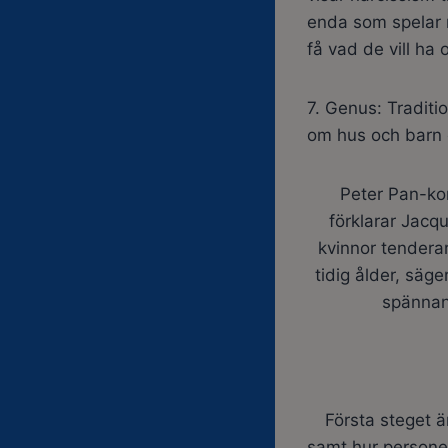
enda som spelar r
få vad de vill ha 
7. Genus: Traditi
om hus och barn 
Peter Pan-ko
förklarar Jac
kvinnor tendera
tidig ålder, säge
spännan
Första steget 
samt hur personen