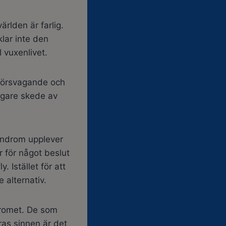
rlden är farlig.
klar inte den
 vuxenlivet.
 försvagande och
idigare skede av
syndrom upplever
er för något beslut
 Istället för att
 alternativ.
dromet. De som
eras sinnen är det