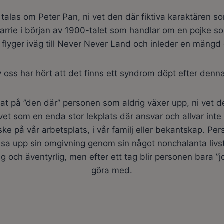
t talas om Peter Pan, ni vet den där fiktiva karaktären 
arrie i början av 1900-talet som handlar om en pojke som
flyger iväg till Never Never Land och inleder en mängd o
 oss har hört att det finns ett syndrom döpt efter denna
äffat på ”den där” personen som aldrig växer upp, ni vet
vet som en enda stor lekplats där ansvar och allvar inte
ke på vår arbetsplats, i vår familj eller bekantskap. P
sa upp sin omgivning genom sin något nonchalanta livstil
g och äventyrlig, men efter ett tag blir personen bara ”j
göra med.