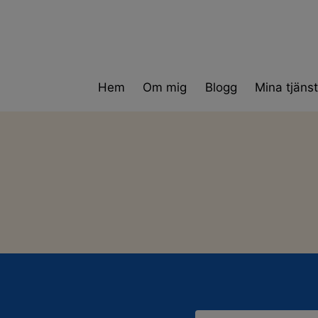
Skip
to
content
Hem
Om mig
Blogg
Mina tjänst