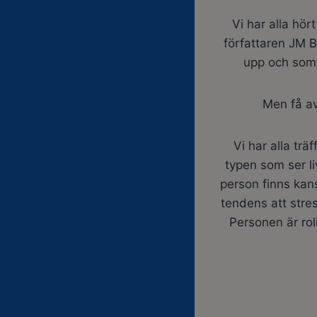
Vi har alla hör
författaren JM B
upp och som 
Men få av
Vi har alla tr
typen som ser li
person finns kans
tendens att stres
Personen är roli