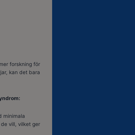
mer forskning för
jar, kan det bara
syndrom:
ed minimala
 vill, vilket ger