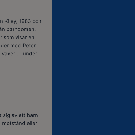
n Kiley,
1983 och
rån barndomen.
r som visar en
vider med Peter
 växer ur under
sig av ett barn
d motstånd eller