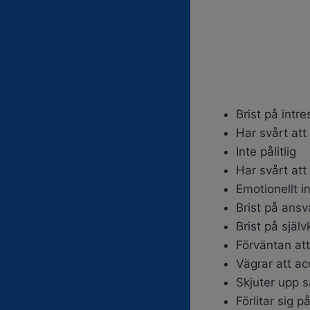
Brist på intre
Har svårt att 
Inte pålitlig
Har svårt att
Emotionellt in
Brist på ansv
Brist på sjä
Förväntan at
Vägrar att ac
Skjuter upp 
Förlitar sig p