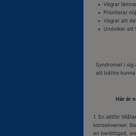
Vägrar lämn
Prioriterar nö
Vägrar att de
Undviker att t
Syndromet i sig 
att bättre kunna
Här är 
1. En alltför till
konsekvenser. Bar
en berättigad, ore