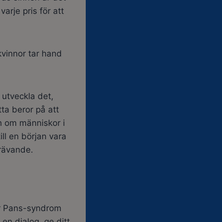
arje pris för att
kvinnor tar hand
utveckla det,
tta beror på att
h om människor i
ill en början vara
rävande.
er Pans-syndrom
en dialog, ge ditt