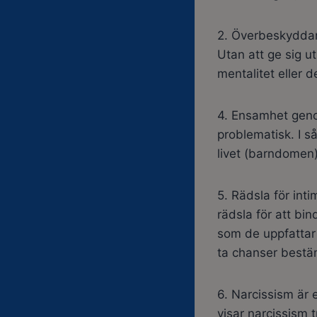
2. Överbeskyddand
Utan att ge sig u
mentalitet eller 
4. Ensamhet genom
problematisk. I så
livet (barndomen)
5. Rädsla för in
rädsla för att bin
som de uppfattar s
ta chanser bestäm
6. Narcissism är
visar narcissism t