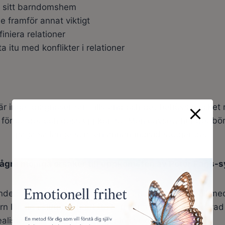
a sitt barndomshem
je framför annat viktigt
finiera relationer
a itu med konflikter i relationer
är inget diagnoserbart tillstånd och det behövs mycket 
 förstå det och dess uppkomst. Men oavsett hur det bör
pågå så länge som en annan individ stödjer det.
några möjliga orsaker till uppkomsten av Peter Pans-
åtande föräldrastil ger barn friheten att göra vad de vill m
n lär sig i slutändan att de kan komma undan med vad de
alistisk mentalitet när de går in i vuxen ålder.