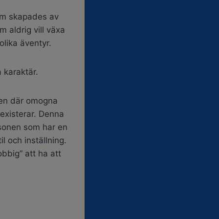
som skapades av
 aldrig vill växa
lika äventyr.
 karaktär.
 den där omogna
 existerar. Denna
ersonen som har en
 och inställning.
obbig” att ha att