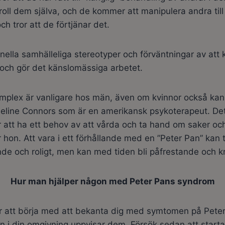
oll dem själva, och de kommer att manipulera andra till v
och tror att de förtjänar det.
onella samhälleliga stereotyper och förväntningar av att 
och gör det känslomässiga arbetet.
mplex är vanligare hos män, även om kvinnor också kan 
queline Connors som är en amerikansk
psykoterapeut
. De
r att ha ett behov av att vårda och ta hand om saker oc
r hon. Att vara i ett förhållande med en ”Peter Pan” kan t
de och roligt, men kan med tiden bli påfrestande och k
Hur man hjälper någon med Peter Pans syndrom
är att börja med att bekanta dig med symtomen på Pet
 i din omgivning uppvisar dem. Försök sedan att starta 