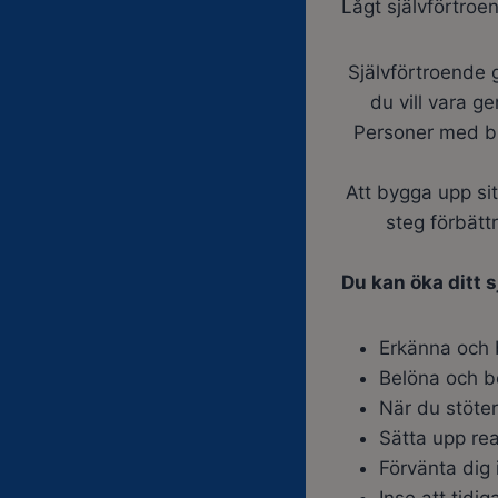
Lågt självförtroe
Självförtroende 
du vill vara g
Personer med bra
Att bygga upp si
steg förbättr
Du kan öka ditt 
Erkänna och 
Belöna och be
När du stöter
Sätta upp rea
Förvänta dig 