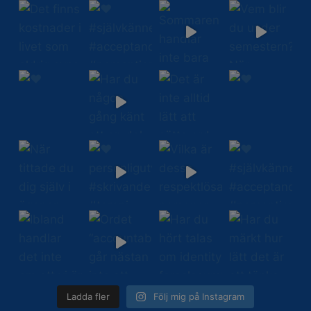
Ladda fler
Följ mig på Instagram