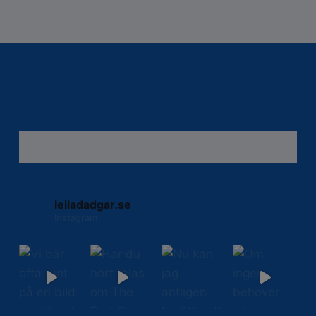
leiladadgar.se
Instagram