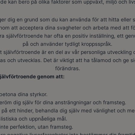
nde kan bero på olika faktorer som uppväxt, miljö och l
ger dig en grund som du kan använda för att hitta eller
enom att acceptera dina svagheter och arbeta med att f
 självförtroende har ofta en positiv inställning, ett genu
på och använder tydligt kroppsspråk.
tt självförtroende är en del av vår personliga utvecklin
as och utvecklas. Det är viktigt att ha tålamod och ge sig
förändras.
självförtroende genom att:
betona dina styrkor.
röm dig själv för dina ansträngningar och framsteg.
 på ett hinder, behandla dig själv med vänlighet och m
listiska och uppnåeliga mål.
inte perfektion, utan framsteg.