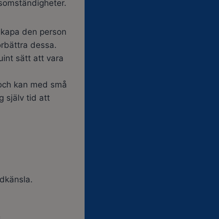
ivsomständigheter.
 skapa den person
örbättra dessa.
int sätt att vara
g och kan med små
 själv tid att
edkänsla.