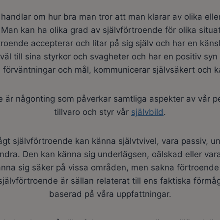
handlar om hur bra man tror att man klarar av olika elle
t. Man kan ha olika grad av självförtroende för olika situa
troende
accepterar och litar på sig själv och har en känsla
väl till sina styrkor och svagheter och har en positiv syn
ka förväntningar och mål, kommunicerar självsäkert och ka
e är någonting som påverkar samtliga aspekter av vår p
tillvaro och styr vår
självbild
.
gt självförtroende kan känna självtvivel, vara passiv, un
 andra. Den kan känna sig underlägsen, oälskad eller vara k
nna sig säker på vissa områden, men sakna förtroende f
 självförtroende är sällan relaterat till ens faktiska förmå
baserad på våra uppfattningar.