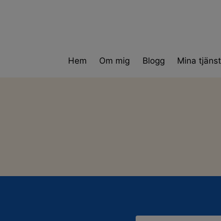
Skip
to
content
Hem
Om mig
Blogg
Mina tjänst