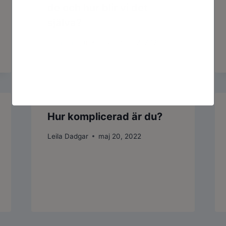
de och hur blir vi det
själva?
Leila Dadgar
november 12, 2025
Hur komplicerad är du?
Leila Dadgar
maj 20, 2022