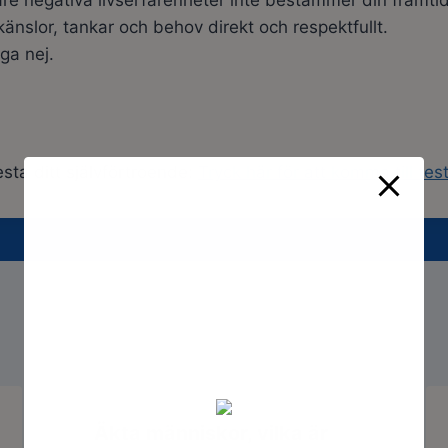
gare negativa livserfarenheter inte bestämmer din framtid
känslor, tankar och behov direkt och respektfullt.
äga nej.
sta ditt självförtroende:
Tryck här för att komma till tes
Äkta människor, vilka är