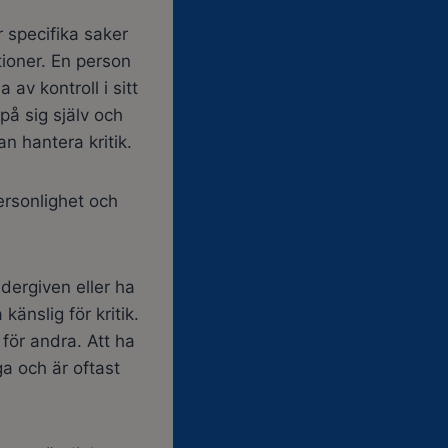
r specifika saker
tioner. En person
 av kontroll i sitt
 på sig själv och
n hantera kritik.
ersonlighet och
dergiven eller ha
änslig för kritik.
ör andra. Att ha
ga och är oftast