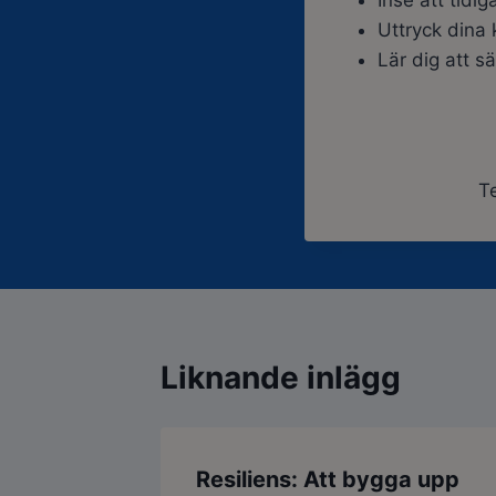
Inse att tidi
Uttryck dina 
Lär dig att s
Te
Liknande inlägg
Resiliens: Att bygga upp