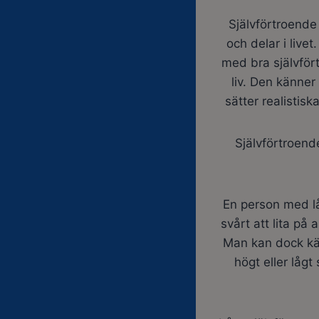
Självförtroende 
och delar i live
med bra självför
liv. Den känner 
sätter realistis
Självförtroend
En person med lå
svårt att lita på
Man kan dock kä
högt eller lågt