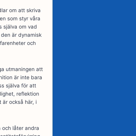
dlar om att skriva
en som styr våra
ss själva om vad
; den är dynamisk
farenheter och
ga utmaningen att
ition är inte bara
s själva för att
ghet, reflektion
 är också här, i
 och låter andra