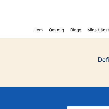
Skip
to
content
Hem
Om mig
Blogg
Mina tjänst
Defi