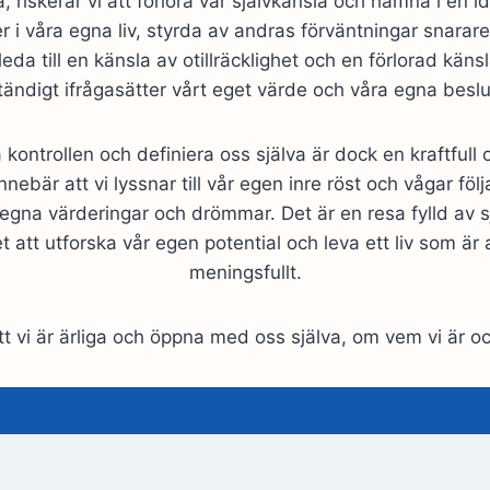
a, riskerar vi att förlora vår självkänsla och hamna i en id
urer i våra egna liv, styrda av andras förväntningar snarare
da till en känsla av otillräcklighet och en förlorad känsla
tändigt ifrågasätter vårt eget värde och våra egna beslu
ka kontrollen och definiera oss själva är dock en kraftfull
nnebär att vi lyssnar till vår egen inre röst och vågar föl
egna värderingar och drömmar. Det är en resa fylld av s
et att utforska vår egen potential och leva ett liv som är
meningsfullt.
att vi är ärliga och öppna med oss själva, om vem vi är och