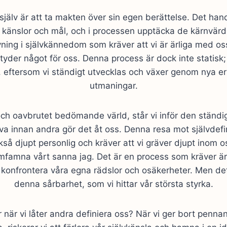
 själv är att ta makten över sin egen berättelse. Det han
, känslor och mål, och i processen upptäcka de kärnvärd
övning i självkännedom som kräver att vi är ärliga med o
tyder något för oss. Denna process är dock inte statisk
 eftersom vi ständigt utvecklas och växer genom nya er
utmaningar.
ch oavbrutet bedömande värld, står vi inför den ständi
lva innan andra gör det åt oss. Denna resa mot självdefin
å djupt personlig och kräver att vi gräver djupt inom os
famna vårt sanna jag. Det är en process som kräver ärli
t konfrontera våra egna rädslor och osäkerheter. Men det
denna sårbarhet, som vi hittar vår största styrka.
när vi låter andra definiera oss? När vi ger bort pennan