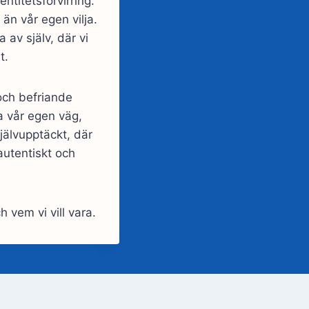
entitetsförvirring.
 än vår egen vilja.
 av själv, där vi
t.
 och befriande
ja vår egen väg,
jälvupptäckt, där
 autentiskt och
 vem vi vill vara.