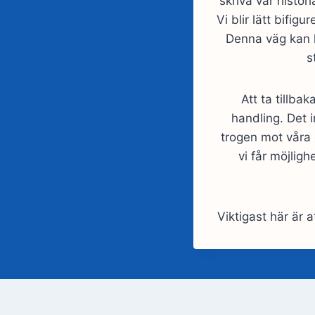
skriva vår histori
Vi blir lätt bifig
Denna väg kan le
s
Att ta tillba
handling. Det i
trogen mot våra 
vi får möjligh
Viktigast här är 