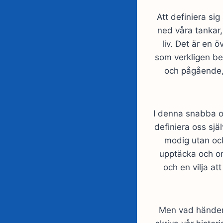
Att definiera sig
ned våra tankar
liv. Det är en 
som verkligen be
och pågående,
I denna snabba o
definiera oss sjä
modig utan ocks
upptäcka och om
och en vilja at
Men vad händer 