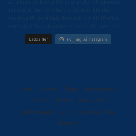
Ladda fler
Följ mig på Instagram
Hem
Om mig
Blogg
Mina tjänster
Friskvård
Böcker
Boka samtal
Gratismaterial
App
Emotionell frihet
Kontakt