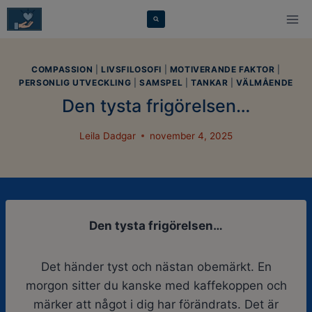
Skip
modal-check
to
content
COMPASSION
|
LIVSFILOSOFI
|
MOTIVERANDE FAKTOR
|
PERSONLIG UTVECKLING
|
SAMSPEL
|
TANKAR
|
VÄLMÅENDE
Den tysta frigörelsen…
Leila Dadgar
november 4, 2025
Den tysta frigörelsen…
Det händer tyst och nästan obemärkt. En
morgon sitter du kanske med kaffekoppen och
märker att något i dig har förändrats. Det är