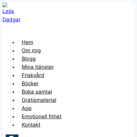
Skip
to
content
Hem
Om mig
Blogg
Mina tjänster
Friskvård
Böcker
Boka samtal
Gratismaterial
App
Emotionell frihet
Kontakt