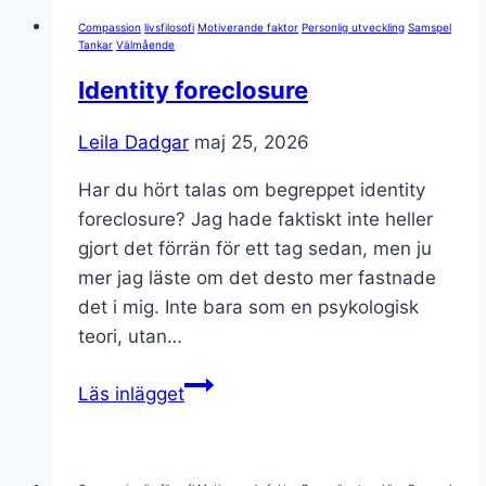
överväldigad?
Compassion
livsfilosofi
Motiverande faktor
Personlig utveckling
Samspel
Tankar
Välmående
Identity foreclosure
Leila Dadgar
maj 25, 2026
Har du hört talas om begreppet identity
foreclosure? Jag hade faktiskt inte heller
gjort det förrän för ett tag sedan, men ju
mer jag läste om det desto mer fastnade
det i mig. Inte bara som en psykologisk
teori, utan…
Identity
Läs inlägget
foreclosure