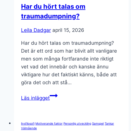
investeringar
Har du hört talas om
håller
traumadumpning?
oss
kvar
Leila Dadgar
april 15, 2026
Har du hört talas om traumadumpning?
Det är ett ord som har blivit allt vanligare
men som många fortfarande inte riktigt
vet vad det innebär och kanske ännu
viktigare hur det faktiskt känns, både att
göra det och att stå…
Har
Läs inlägget
du
hört
talas
livsfilosofi
Motiverande faktor
Personlig utveckling
Samspel
Tankar
om
Välmående