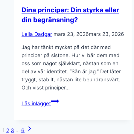
traumadumpning?
Dina principer: Din styrka eller
din begränsning?
Leila Dadgar
mars 23, 2026
mars 23, 2026
Jag har tänkt mycket på det där med
principer på sistone. Hur vi bär dem med
oss som något självklart, nästan som en
del av vår identitet. “Sån är jag.” Det låter
tryggt, stabilt, nästan lite beundransvärt.
Och visst principer…
Dina
Läs inlägget
principer:
Din
styrka
Next
Page
1
2
3
…
6
eller