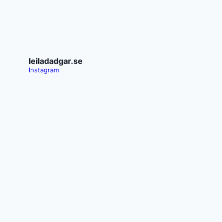
Page
din
navigation
begränsning?
leiladadgar.se
Instagram