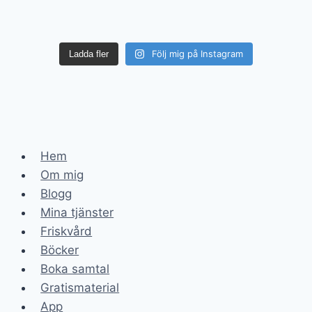
Följ mig på Instagram
Ladda fler
Hem
Om mig
Blogg
Mina tjänster
Friskvård
Böcker
Boka samtal
Gratismaterial
App