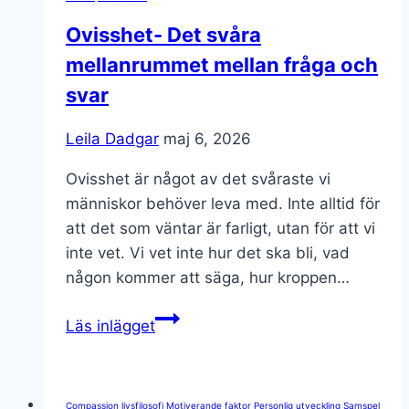
negativa?
Ovisshet- Det svåra
mellanrummet mellan fråga och
svar
Leila Dadgar
maj 6, 2026
Ovisshet är något av det svåraste vi
människor behöver leva med. Inte alltid för
att det som väntar är farligt, utan för att vi
inte vet. Vi vet inte hur det ska bli, vad
någon kommer att säga, hur kroppen…
Ovisshet-
Läs inlägget
Det
svåra
mellanrummet
Compassion
livsfilosofi
Motiverande faktor
Personlig utveckling
Samspel