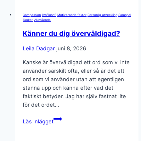
det
dyraste
Compassion
livsfilosofi
Motiverande faktor
Personlig utveckling
Samspel
du
Tankar
Välmående
betalar
Känner du dig överväldigad?
för
som
Leila Dadgar
juni 8, 2026
inte
kostar
Kanske är överväldigad ett ord som vi inte
pengar?
använder särskilt ofta, eller så är det ett
ord som vi använder utan att egentligen
stanna upp och känna efter vad det
faktiskt betyder. Jag har själv fastnat lite
för det ordet…
Känner
Läs inlägget
du
dig