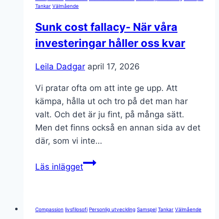
mellan
Tankar
Välmående
fråga
Sunk cost fallacy- När våra
och
investeringar håller oss kvar
svar
Leila Dadgar
april 17, 2026
Vi pratar ofta om att inte ge upp. Att
kämpa, hålla ut och tro på det man har
valt. Och det är ju fint, på många sätt.
Men det finns också en annan sida av det
där, som vi inte…
Sunk
Läs inlägget
cost
fallacy-
När
Compassion
livsfilosofi
Personlig utveckling
Samspel
Tankar
Välmående
våra