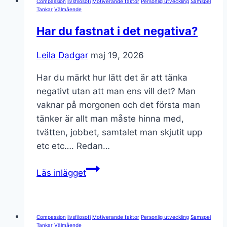
Compassion
livsfilosofi
Motiverande faktor
Personlig utveckling
Samspel
Tankar
Välmående
Har du fastnat i det negativa?
Leila Dadgar
maj 19, 2026
Har du märkt hur lätt det är att tänka
negativt utan att man ens vill det? Man
vaknar på morgonen och det första man
tänker är allt man måste hinna med,
tvätten, jobbet, samtalet man skjutit upp
etc etc…. Redan…
Har
Läs inlägget
du
fastnat
i
Compassion
livsfilosofi
Motiverande faktor
Personlig utveckling
Samspel
det
Tankar
Välmående