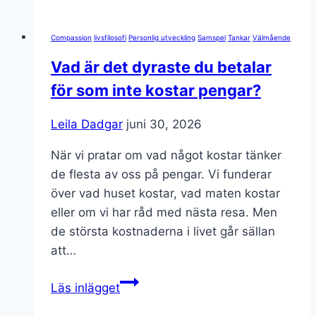
Complex-
Varför
Compassion
livsfilosofi
Personlig utveckling
Samspel
Tankar
Välmående
vissa
känner
Vad är det dyraste du betalar
ett
för som inte kostar pengar?
behov
av
Leila Dadgar
juni 30, 2026
att
När vi pratar om vad något kostar tänker
rädda
de flesta av oss på pengar. Vi funderar
andra
över vad huset kostar, vad maten kostar
eller om vi har råd med nästa resa. Men
de största kostnaderna i livet går sällan
att…
Vad
Läs inlägget
är