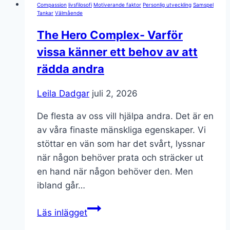
Compassion
livsfilosofi
Motiverande faktor
Personlig utveckling
Samspel
Tankar
Välmående
The Hero Complex- Varför
vissa känner ett behov av att
rädda andra
Leila Dadgar
juli 2, 2026
De flesta av oss vill hjälpa andra. Det är en
av våra finaste mänskliga egenskaper. Vi
stöttar en vän som har det svårt, lyssnar
när någon behöver prata och sträcker ut
en hand när någon behöver den. Men
ibland går…
The
Läs inlägget
Hero