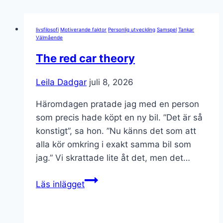
livsfilosofi
Motiverande faktor
Personlig utveckling
Samspel
Tankar
Välmående
The red car theory
Leila Dadgar
juli 8, 2026
Häromdagen pratade jag med en person
som precis hade köpt en ny bil. ”Det är så
konstigt”, sa hon. ”Nu känns det som att
alla kör omkring i exakt samma bil som
jag.” Vi skrattade lite åt det, men det…
The
Läs inlägget
red
car
theory