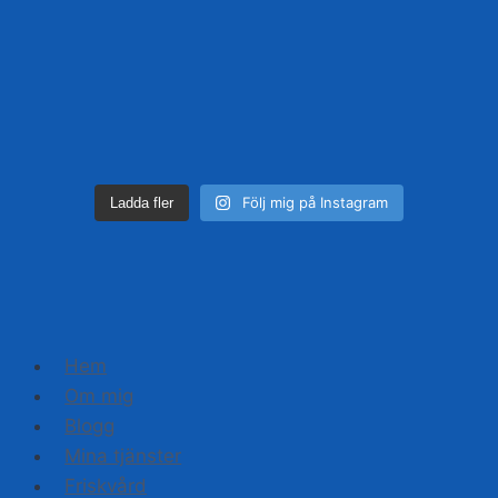
Följ mig på Instagram
Ladda fler
Hem
Om mig
Blogg
Mina tjänster
Friskvård