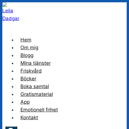
Skip
to
content
Hem
Om mig
Blogg
Mina tjänster
Friskvård
Böcker
Boka samtal
Gratismaterial
App
Emotionell frihet
Kontakt