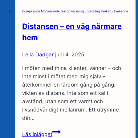
Compassion
Motiverande faktor
Personlig utveckling
Tankar
Välmående
Distansen – en väg närmare
hem
Leila Dadgar
juni 4, 2025
I möten med mina klienter, vänner – och
inte minst i mötet med mig själv –
återkommer en lärdom gång på gång:
vikten av distans. Inte som ett kallt
avstånd, utan som ett varmt och
livsnödvändigt mellanrum. Ett utrymme
där…
Distansen
Läs inlägget