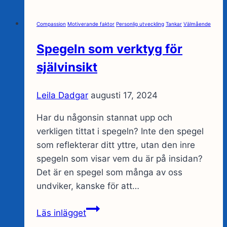
känslor
plats
Compassion
Motiverande faktor
Personlig utveckling
Tankar
Välmående
åt
andra?
Spegeln som verktyg för
självinsikt
Leila Dadgar
augusti 17, 2024
Har du någonsin stannat upp och
verkligen tittat i spegeln? Inte den spegel
som reflekterar ditt yttre, utan den inre
spegeln som visar vem du är på insidan?
Det är en spegel som många av oss
undviker, kanske för att…
Spegeln
Läs inlägget
som