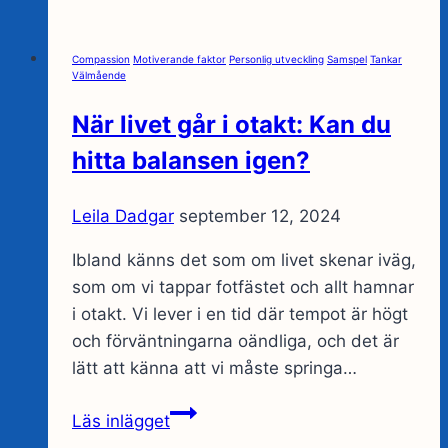
verktyg
för
Compassion
Motiverande faktor
Personlig utveckling
Samspel
Tankar
självinsikt
Välmående
När livet går i otakt: Kan du
hitta balansen igen?
Leila Dadgar
september 12, 2024
Ibland känns det som om livet skenar iväg,
som om vi tappar fotfästet och allt hamnar
i otakt. Vi lever i en tid där tempot är högt
och förväntningarna oändliga, och det är
lätt att känna att vi måste springa…
När
Läs inlägget
livet