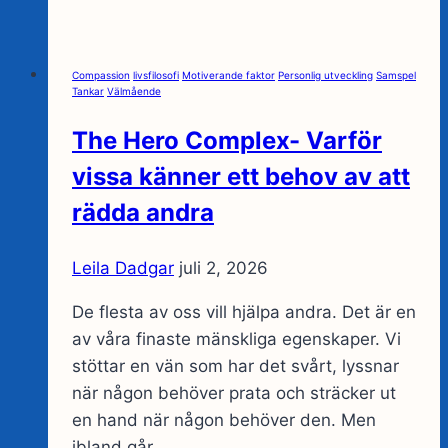
–
en
väg
Compassion
livsfilosofi
Motiverande faktor
Personlig utveckling
Samspel
närmare
Tankar
Välmående
hem
The Hero Complex- Varför
vissa känner ett behov av att
rädda andra
Leila Dadgar
juli 2, 2026
De flesta av oss vill hjälpa andra. Det är en
av våra finaste mänskliga egenskaper. Vi
stöttar en vän som har det svårt, lyssnar
när någon behöver prata och sträcker ut
en hand när någon behöver den. Men
ibland går…