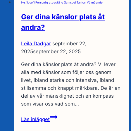
livsfilosofi
Personlig utveckling
Samspel
Tankar
Välmående
Ger dina känslor plats åt
andra?
Leila Dadgar
september 22,
2025
september 22, 2025
Ger dina känslor plats åt andra? Vi lever
alla med känslor som följer oss genom
livet, ibland starka och intensiva, ibland
stillsamma och knappt märkbara. De är en
del av vår mänsklighet och en kompass
som visar oss vad som…
Ger
Läs inlägget
dina