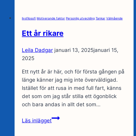
går
i
livsfilosofi
Motiverande faktor
Personlig utveckling
Tankar
Välmående
otakt:
Kan
Ett år rikare
du
hitta
Leila Dadgar
januari 13, 2025
januari 15,
balansen
2025
igen?
Ett nytt år är här, och för första gången på
länge känner jag mig inte överväldigad.
Istället för att rusa in med full fart, känns
det som om jag står stilla ett ögonblick
och bara andas in allt det som…
Ett
Läs inlägget
år
rikare