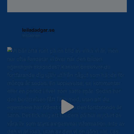
leiladadgar.se
Instagram