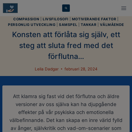
Skip
modal-check
to
content
COMPASSION
|
LIVSFILOSOFI
|
MOTIVERANDE FAKTOR
|
PERSONLIG UTVECKLING
|
SAMSPEL
|
TANKAR
|
VÄLMÅENDE
Konsten att förlåta sig själv, ett
steg att sluta fred med det
förflutna…
Leila Dadgar
februari 28, 2024
Att klamra sig fast vid det förflutna och äldre
versioner av oss själva kan ha djupgående
effekter på vår psykiska och emotionella
välbefinnande. Det kan skapa en inre värld fylld
av ånger, självkritik och vad-om-scenarier som