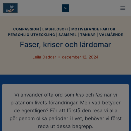
Skip
modal-check
to
content
COMPASSION
|
LIVSFILOSOFI
|
MOTIVERANDE FAKTOR
|
PERSONLIG UTVECKLING
|
SAMSPEL
|
TANKAR
|
VÄLMÅENDE
Faser, kriser och lärdomar
Leila Dadgar
december 12, 2024
Vi använder ofta ord som
kris
och
fas
när vi
pratar om livets förändringar. Men vad betyder
de egentligen? För att förstå den resa vi alla
gör genom olika perioder i livet, behöver vi först
reda ut dessa begrepp.