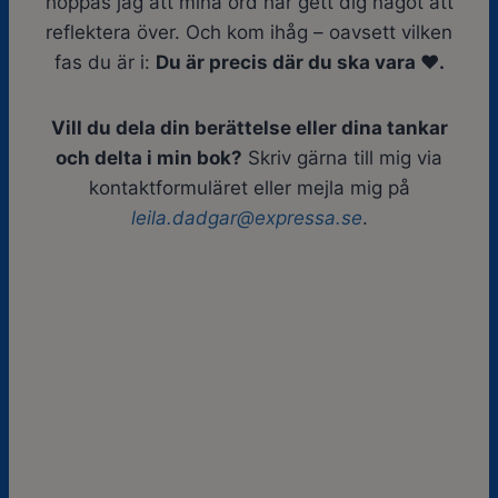
hoppas jag att mina ord har gett dig något att
reflektera över. Och kom ihåg – oavsett vilken
fas du är i:
Du är precis där du ska vara ❤️.
Vill du dela din berättelse eller dina tankar
och delta i min bok?
Skriv gärna till mig via
kontaktformuläret eller mejla mig på
leila
.dadgar
@expressa
.se
.