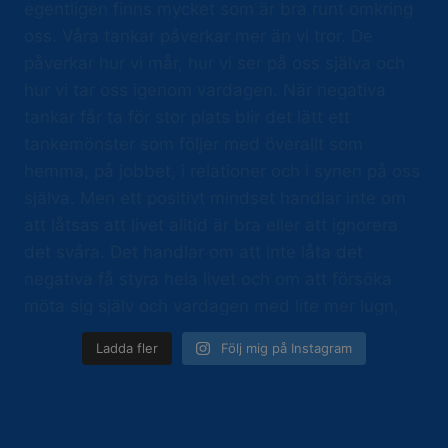
Ladda fler
Följ mig på Instagram