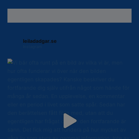
leiladadgar.se
Instagram