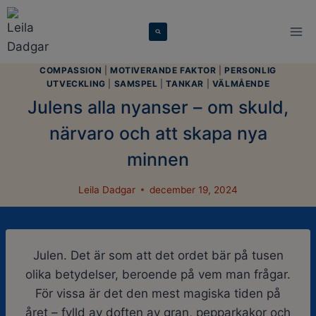
Skip
modal-check
to
content
COMPASSION
|
MOTIVERANDE FAKTOR
|
PERSONLIG
UTVECKLING
|
SAMSPEL
|
TANKAR
|
VÄLMÅENDE
Julens alla nyanser – om skuld,
närvaro och att skapa nya
minnen
Leila Dadgar
december 19, 2024
Julen. Det är som att det ordet bär på tusen
olika betydelser, beroende på vem man frågar.
För vissa är det den mest magiska tiden på
året – fylld av doften av gran, pepparkakor och