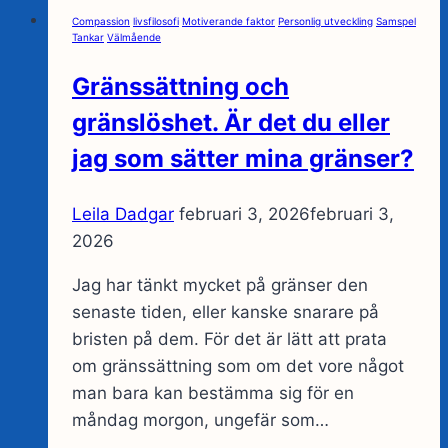
medveten-
Compassion
livsfilosofi
Motiverande faktor
Personlig utveckling
Samspel
Vad
Tankar
Välmående
är
Gränssättning och
medveten
närvaro?
gränslöshet. Är det du eller
jag som sätter mina gränser?
Leila Dadgar
februari 3, 2026
februari 3,
2026
Jag har tänkt mycket på gränser den
senaste tiden, eller kanske snarare på
bristen på dem. För det är lätt att prata
om gränssättning som om det vore något
man bara kan bestämma sig för en
måndag morgon, ungefär som…