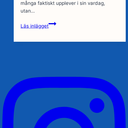
många faktiskt upplever i sin vardag,
utan…
Projektiv
Läs inlägget
identifikation
–
När
känslor
byter
plats