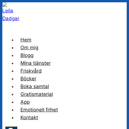
Skip
to
content
Hem
Om mig
Blogg
Mina tjänster
Friskvård
Böcker
Boka samtal
Gratismaterial
App
Emotionell frihet
Kontakt