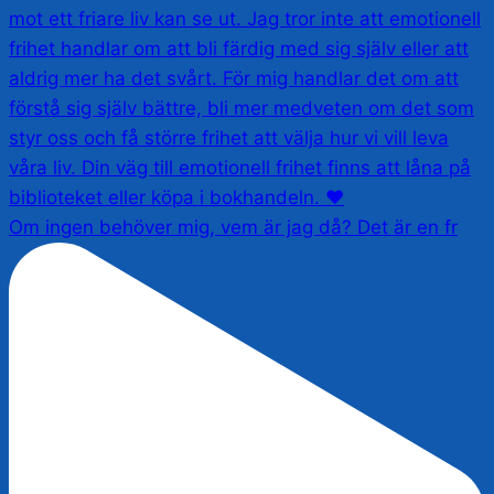
Om ingen behöver mig, vem är jag då? Det är en fr