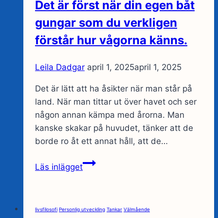
Det är först när din egen båt
gungar som du verkligen
förstår hur vågorna känns.
Leila Dadgar
april 1, 2025
april 1, 2025
Det är lätt att ha åsikter när man står på
land. När man tittar ut över havet och ser
någon annan kämpa med årorna. Man
kanske skakar på huvudet, tänker att de
borde ro åt ett annat håll, att de…
Det
Läs inlägget
är
först
när
livsfilosofi
Personlig utveckling
Tankar
Välmående
din