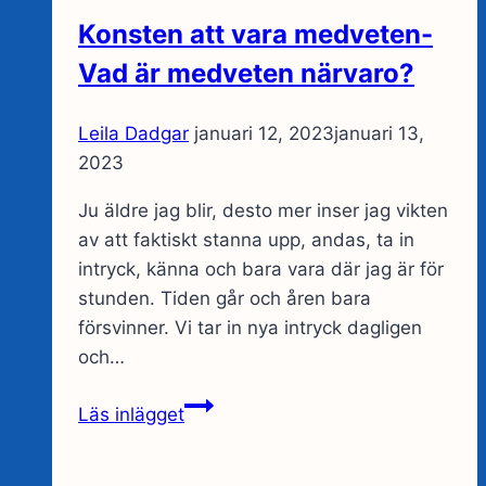
egen
Konsten att vara medveten-
båt
Vad är medveten närvaro?
gungar
som
Leila Dadgar
januari 12, 2023
januari 13,
du
2023
verkligen
förstår
Ju äldre jag blir, desto mer inser jag vikten
hur
av att faktiskt stanna upp, andas, ta in
vågorna
intryck, känna och bara vara där jag är för
känns.
stunden. Tiden går och åren bara
försvinner. Vi tar in nya intryck dagligen
och…
Konsten
Läs inlägget
att
vara