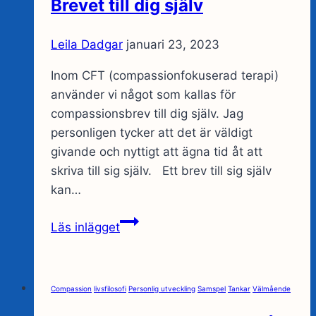
Brevet till dig själv
Leila Dadgar
januari 23, 2023
Inom CFT (compassionfokuserad terapi)
använder vi något som kallas för
compassionsbrev till dig själv. Jag
personligen tycker att det är väldigt
givande och nyttigt att ägna tid åt att
skriva till sig själv. Ett brev till sig själv
kan…
Brevet
Läs inlägget
till
dig
själv
Compassion
livsfilosofi
Personlig utveckling
Samspel
Tankar
Välmående