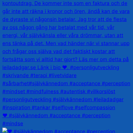
❤️ #självkännedom #acceptance #perception
#mindse