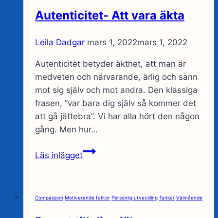
Autenticitet- Att vara äkta
Leila Dadgar
mars 1, 2022
mars 1, 2022
Autenticitet betyder äkthet, att man är
medveten och närvarande, ärlig och sann
mot sig själv och mot andra. Den klassiga
frasen, ”var bara dig själv så kommer det
att gå jättebra”. Vi har alla hört den någon
gång. Men hur…
Autenticitet-
Läs inlägget
Att
vara
äkta
Compassion
Motiverande faktor
Personlig utveckling
Tankar
Välmående