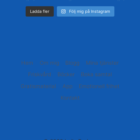
Ladda fler
Följ mig på Instagram
Hem
Om mig
Blogg
Mina tjänster
Friskvård
Böcker
Boka samtal
Gratismaterial
App
Emotionell frihet
Kontakt