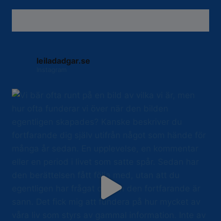
leiladadgar.se
Instagram