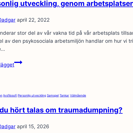
onlig utveckling, genom arbetsplatse
 Dadgar
april 22, 2022
nderar stor del av vår vakna tid på vår arbetsplats till
el av den psykosociala arbetsmiljön handlar om hur vi tr
e…
Personlig
lägget
utveckling,
genom
arbetsplatsen?
on
livsfilosofi
Personlig utveckling
Samspel
Tankar
Välmående
 du hört talas om traumadumpning?
 Dadgar
april 15, 2026