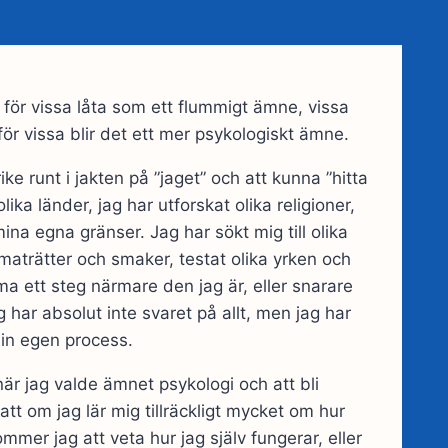
an för vissa låta som ett flummigt ämne, vissa
 för vissa blir det ett mer psykologiskt ämne.
ike runt i jakten på ”jaget” och att kunna ”hitta
l olika länder, jag har utforskat olika religioner,
mina egna gränser. Jag har sökt mig till olika
 maträtter och smaker, testat olika yrken och
mma ett steg närmare den jag är, eller snarare
ag har absolut inte svaret på allt, men jag har
min egen process.
 när jag valde ämnet psykologi och att bli
tt om jag lär mig tillräckligt mycket om hur
mer jag att veta hur jag själv fungerar, eller