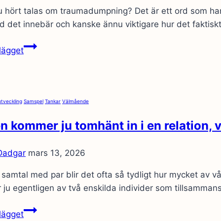
 hört talas om traumadumpning? Det är ett ord som har b
d det innebär och kanske ännu viktigare hur det faktisk
Har
lägget
du
hört
talas
om
utveckling
Samspel
Tankar
Välmående
traumadumpning?
n kommer ju tomhänt in i en relation, 
 Dadgar
mars 13, 2026
 samtal med par blir det ofta så tydligt hur mycket av vå
 ju egentligen av två enskilda individer som tillsamma
Ingen
lägget