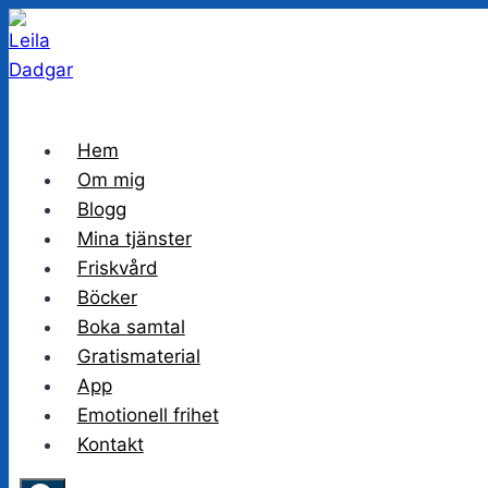
Skip
to
content
Hem
Om mig
Blogg
Mina tjänster
Friskvård
Böcker
Boka samtal
Gratismaterial
App
Emotionell frihet
Kontakt