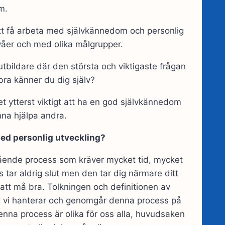
m.
att få arbeta med självkännedom och personlig
nivåer och med olika målgrupper.
tbildare där den största och viktigaste frågan
bra känner du dig själv?
et ytterst viktigt att ha en god självkännedom
nna hjälpa andra.
d personlig utveckling?
ågående process som kräver mycket tid, mycket
 tar aldrig slut men den tar dig närmare ditt
 att må bra. Tolkningen och definitionen av
 och vi hanterar och genomgår denna process på
 denna process är olika för oss alla, huvudsaken