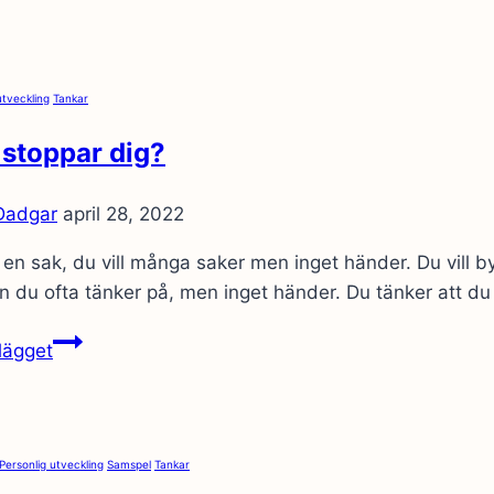
kommer
ju
tomhänt
in
utveckling
Tankar
i
stoppar dig?
en
relation,
vad
 Dadgar
april 28, 2022
bär
l en sak, du vill många saker men inget händer. Du vill byta 
du
 du ofta tänker på, men inget händer. Du tänker att du
med
dig?
Vad
lägget
stoppar
dig?
Personlig utveckling
Samspel
Tankar