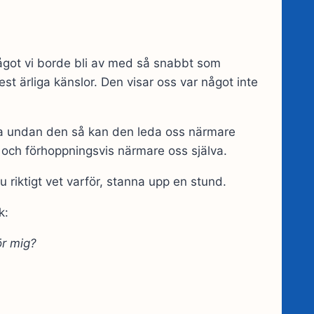
något vi borde bli av med så snabbt som
t ärliga känslor. Den visar oss var något inte
ycka undan den så kan den leda oss närmare
 och förhoppningsvis närmare oss själva.
u riktigt vet varför, stanna upp en stund.
k:
ör mig?