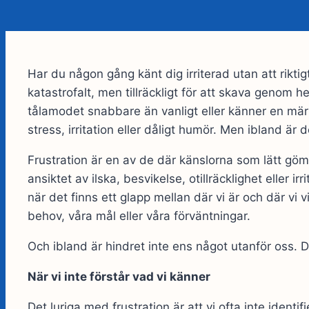
Har du någon gång känt dig irriterad utan att riktig
katastrofalt, men tillräckligt för att skava genom h
tålamodet snabbare än vanligt eller känner en märkli
stress, irritation eller dåligt humör. Men ibland är 
Frustration är en av de där känslorna som lätt gö
ansiktet av ilska, besvikelse, otillräcklighet eller ir
när det finns ett glapp mellan där vi är och där vi v
behov, våra mål eller våra förväntningar.
Och ibland är hindret inte ens något utanför oss. 
När vi inte förstår vad vi känner
Det luriga med frustration är att vi ofta inte identi