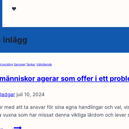
❤️
 inlägg
utveckling
Samspel
Tankar
Välmående
människor agerar som offer i ett probl
 Dadgar
juli 10, 2024
r med att ta ansvar för sina egna handlingar och val, vi
vuxna som har missat denna viktiga lärdom och lever s
När