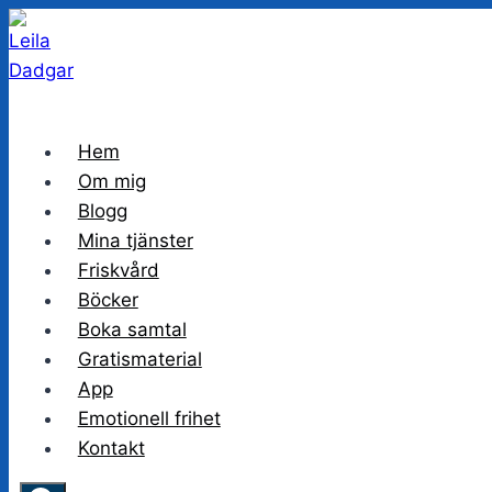
Skip
to
content
Hem
Om mig
Blogg
Mina tjänster
Friskvård
Böcker
Boka samtal
Gratismaterial
App
Emotionell frihet
Kontakt