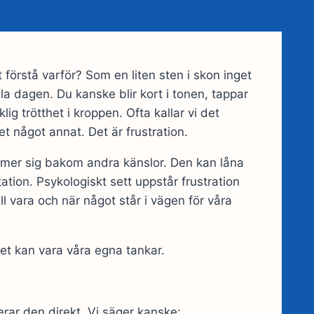
t förstå varför? Som en liten sten i skon inget
ela dagen. Du kanske blir kort i tonen, tappar
g trötthet i kroppen. Ofta kallar vi det
det något annat. Det är frustration.
mmer sig bakom andra känslor. Den kan låna
ritation. Psykologiskt sett uppstår frustration
ill vara och när något står i vägen för våra
Det kan vara våra egna tankar.
fierar den direkt. Vi säger kanske: